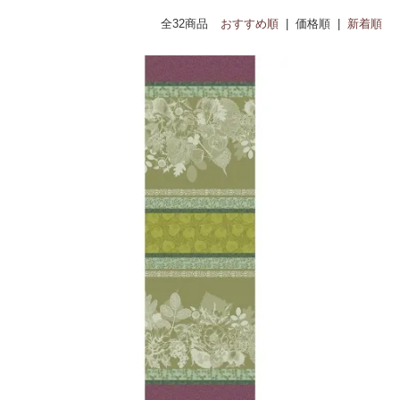
150x50cm
155x55cm
ー
全32商品
おすすめ順
| 価格順 |
新着順
180x30cm
180x40cm
180x55cm
レッド(赤)、ピンク、オレンジ、ブラウン(茶)、イエ
ロー(黄)
ブルー(青)、グリーン(緑)、パープル(紫)、グレー、
ネイビー、ブラック(黒)