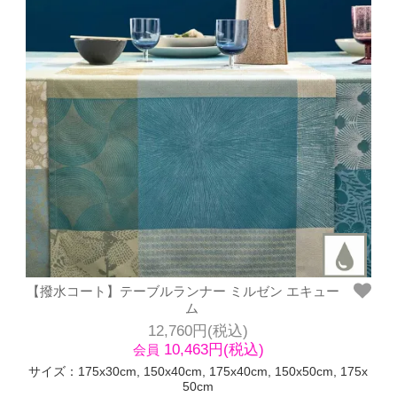
【撥水コート】テーブルランナー ミルゼン エキュー
ム
12,760円(税込)
10,463円(税込)
会員
サイズ：175x30cm, 150x40cm, 175x40cm, 150x50cm, 175x
50cm