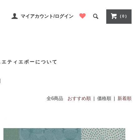
マイアカウント/ログイン
( 0 )
ニエティエボーについて
N
全6商品
おすすめ順
| 価格順 |
新着順