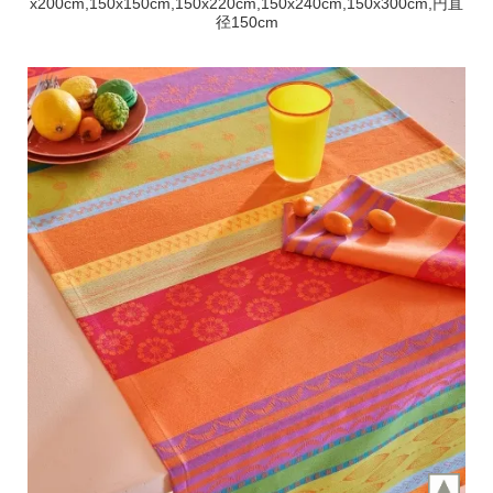
x200cm,150x150cm,150x220cm,150x240cm,150x300cm,円直
径150cm