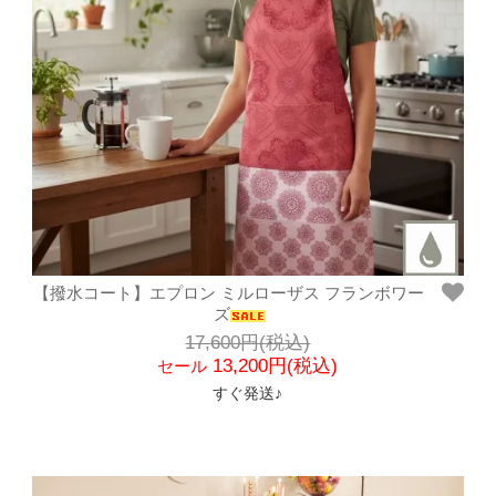
【撥水コート】エプロン ミルローザス フランボワー
ズ
17,600円(税込)
13,200円(税込)
セール
すぐ発送♪