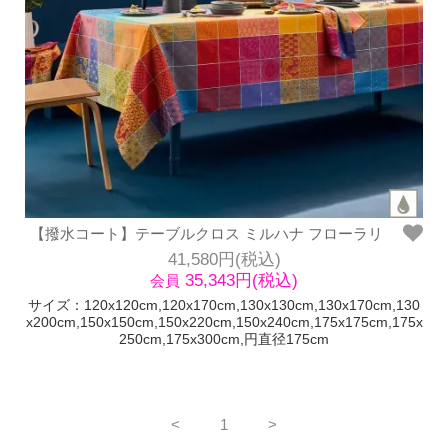
【撥水コート】テーブルクロス ミルハナ フローラリ
41,580円(税込)
35,343円(税込)
会員
サイズ：120x120cm,120x170cm,130x130cm,130x170cm,130
x200cm,150x150cm,150x220cm,150x240cm,175x175cm,175x
250cm,175x300cm,円直径175cm
<
1
>