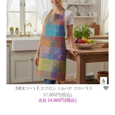
【撥水コート】エプロン ミルハナ フローラリ
17,600円(税込)
14,960円(税込)
会員