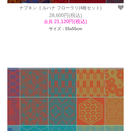
ナプキン ミルハナ フローラリ(4枚セット)
28,600円(税込)
21,120円(税込)
会員
サイズ：55x55cm