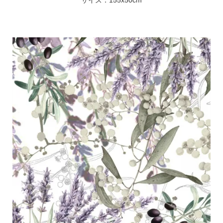
サイズ：155x50cm