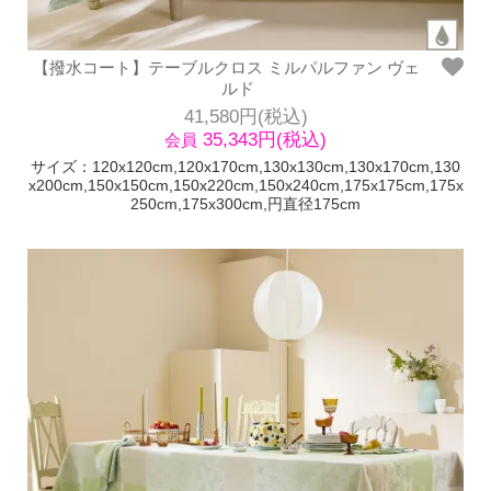
【撥水コート】テーブルクロス ミルパルファン ヴェ
ルド
41,580円(税込)
35,343円(税込)
会員
サイズ：120x120cm,120x170cm,130x130cm,130x170cm,130
x200cm,150x150cm,150x220cm,150x240cm,175x175cm,175x
250cm,175x300cm,円直径175cm