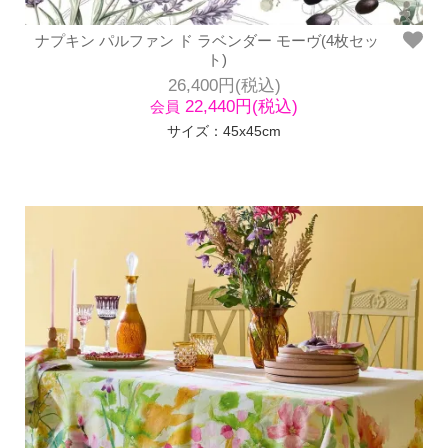
ナプキン パルファン ド ラベンダー モーヴ(4枚セッ
ト)
26,400円(税込)
22,440円(税込)
会員
サイズ：45x45cm