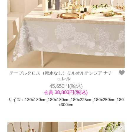
テーブルクロス（撥水なし）ミルオルテンシア ナチ
ュレル
45,650円(税込)
38,803円(税込)
会員
サイズ：130x180cm,180x180cm,180x225cm,180x250cm,180
x300cm