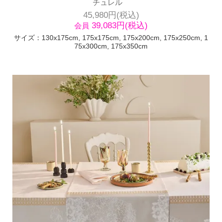
チュレル
45,980円(税込)
39,083円(税込)
会員
サイズ：130x175cm, 175x175cm, 175x200cm, 175x250cm, 1
75x300cm, 175x350cm