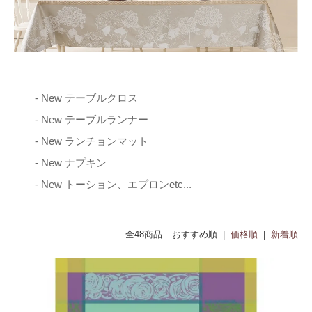
- New テーブルクロス
- New テーブルランナー
- New ランチョンマット
- New ナプキン
- New トーション、エプロンetc...
全48商品
おすすめ順 |
価格順
|
新着順