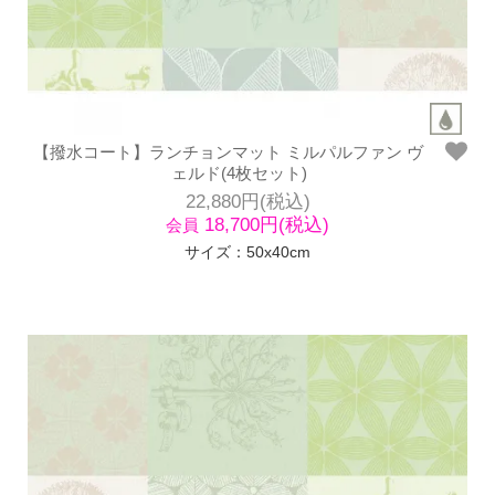
【撥水コート】ランチョンマット ミルパルファン ヴ
ェルド(4枚セット)
22,880円(税込)
18,700円(税込)
会員
サイズ：50x40cm