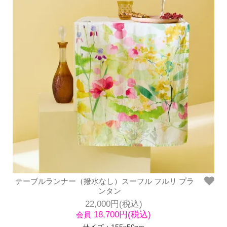
テーブルランナー（撥水なし）スーフル フルリ プラ
ンタン
22,000円(税込)
18,700円(税込)
会員