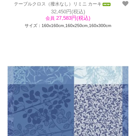
テーブルクロス（撥水なし）リミニ カーキ
32,450円(税込)
27,583円(税込)
会員
サイズ：160x160cm,160x250cm,160x300cm