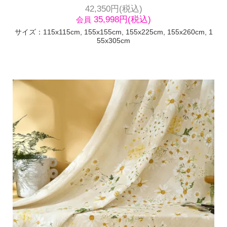
42,350円(税込)
35,998円(税込)
会員
サイズ：115x115cm, 155x155cm, 155x225cm, 155x260cm, 1
55x305cm