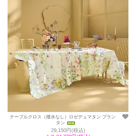
テーブルクロス（撥水なし）ロゼデュマタン プラン
タン
29,150円(税込)