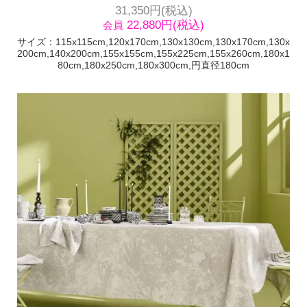
31,350円(税込)
22,880円(税込)
会員
サイズ：115x115cm,120x170cm,130x130cm,130x170cm,130x
200cm,140x200cm,155x155cm,155x225cm,155x260cm,180x1
80cm,180x250cm,180x300cm,円直径180cm