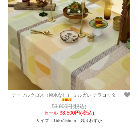
テーブルクロス（撥水なし） ミルガレ テラコッタ
53,900円(税込)
38,500円(税込)
セール
サイズ：155x155cm 残りわずか