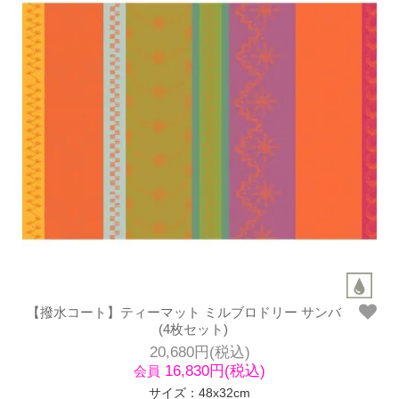
【撥水コート】ティーマット ミルブロドリー サンバ
(4枚セット)
20,680円(税込)
16,830円(税込)
会員
サイズ：48x32cm