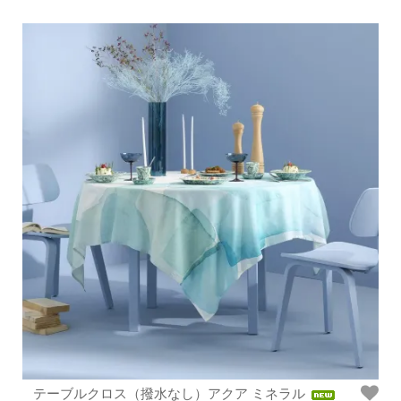
テーブルクロス（撥水なし）アクア ミネラル