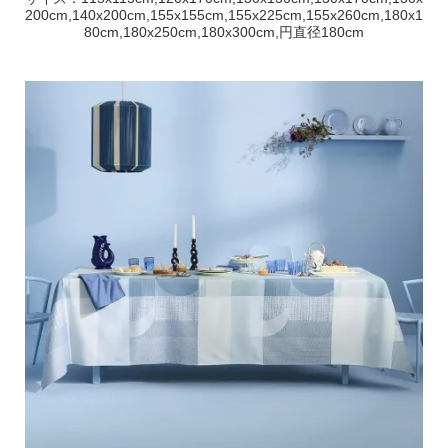
200cm,140x200cm,155x155cm,155x225cm,155x260cm,180x1
80cm,180x250cm,180x300cm,円直径180cm