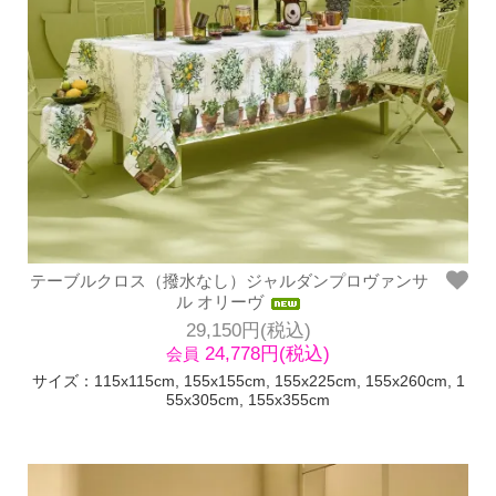
テーブルクロス（撥水なし）ジャルダンプロヴァンサ
ル オリーヴ
29,150円(税込)
24,778円(税込)
会員
サイズ：115x115cm, 155x155cm, 155x225cm, 155x260cm, 1
55x305cm, 155x355cm