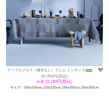
テーブルクロス（撥水なし）デニム インディゴ
39,050円(税込)
33,193円(税込)
会員
サイズ：150x150cm,150x220cm,150x250cm,150x300cm