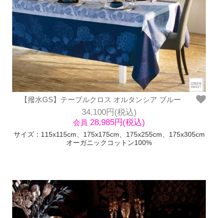
【撥水GS】テーブルクロス オルタンシア ブルー
34,100円(税込)
28,985円(税込)
会員
サイズ：115x115cm、175x175cm、175x255cm、175x305cm
オーガニックコットン100%