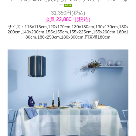
ー
31,350円(税込)
22,880円(税込)
会員
サイズ：115x115cm,120x170cm,130x130cm,130x170cm,130x
200cm,140x200cm,155x155cm,155x225cm,155x260cm,180x1
80cm,180x250cm,180x300cm,円直径180cm