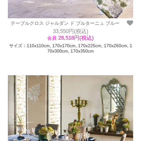
テーブルクロス ジャルダン ド ブルターニュ ブルー
33,550円(税込)
28,518円(税込)
会員
サイズ：110x110cm, 170x170cm, 170x225cm, 170x260cm, 1
70x300cm, 170x350cm