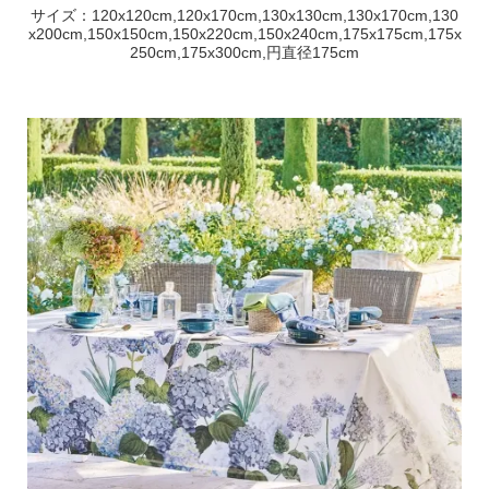
サイズ：120x120cm,120x170cm,130x130cm,130x170cm,130
x200cm,150x150cm,150x220cm,150x240cm,175x175cm,175x
250cm,175x300cm,円直径175cm