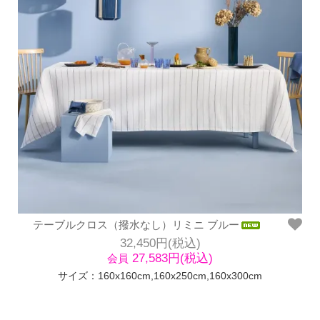
テーブルクロス（撥水なし）リミニ ブルー
32,450円(税込)
27,583円(税込)
会員
サイズ：160x160cm,160x250cm,160x300cm