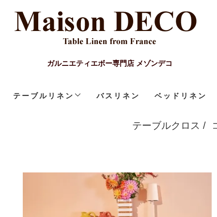
ガルニエティエボー専門店 メゾンデコ
テーブルリネン
バスリネン
ベッドリネン
テーブルクロス
/