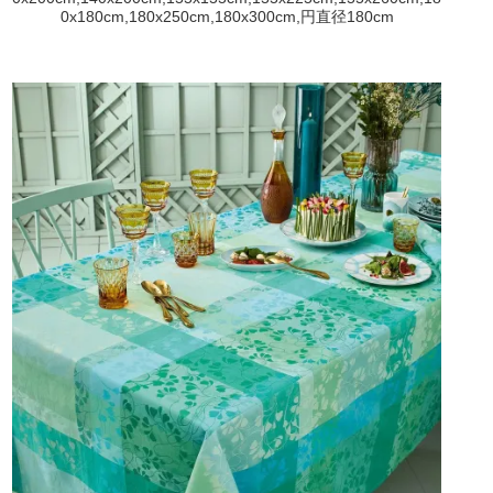
0x180cm,180x250cm,180x300cm,円直径180cm