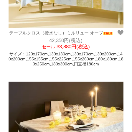
テーブルクロス（撥水なし）ミルリュー オーブ
42,350円(税込)
33,880円(税込)
セール
サイズ：120x170cm,130x130cm,130x170cm,130x200cm,14
0x200cm,155x155cm,155x225cm,155x260cm,180x180cm,18
0x250cm,180x300cm,円直径180cm