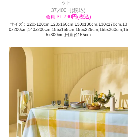
ット
37,400円(税込)
31,790円(税込)
会員
サイズ：120x120cm,120x160cm,130x130cm,130x170cm,13
0x200cm,140x200cm,155x155cm,155x225cm,155x260cm,15
5x300cm,円直径155cm