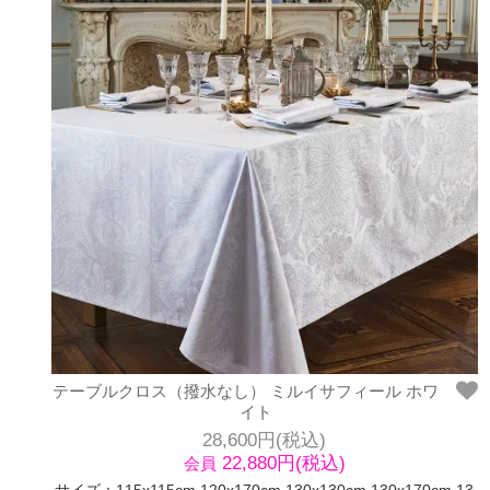
テーブルクロス（撥水なし） ミルイサフィール ホワ
イト
28,600円(税込)
22,880円(税込)
会員