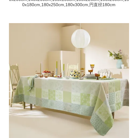
0x180cm,180x250cm,180x300cm,円直径180cm