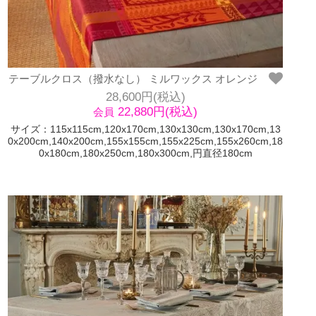
テーブルクロス（撥水なし） ミルワックス オレンジ
28,600円(税込)
22,880円(税込)
会員
サイズ：115x115cm,120x170cm,130x130cm,130x170cm,13
0x200cm,140x200cm,155x155cm,155x225cm,155x260cm,18
0x180cm,180x250cm,180x300cm,円直径180cm