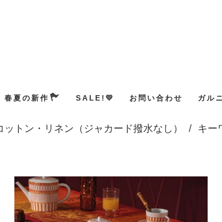
春夏の新作
SALE!💛
お問い合わせ
ガル
コットン・リネン（ジャカード撥水なし）
/ キーワ