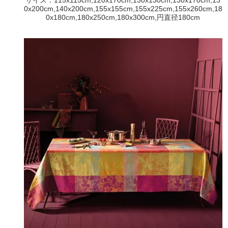
サイズ：115x115cm,120x170cm,130x130cm,130x170cm,13
0x200cm,140x200cm,155x155cm,155x225cm,155x260cm,18
0x180cm,180x250cm,180x300cm,円直径180cm