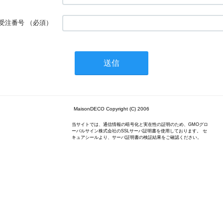
受注番号
（必須）
MaisonDECO Copyright (C) 2006
当サイトでは、通信情報の暗号化と実在性の証明のため、GMOグロ
ーバルサイン株式会社のSSLサーバ証明書を使用しております。 セ
キュアシールより、サーバ証明書の検証結果をご確認ください。