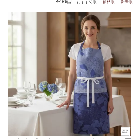
全16商品
おすすめ順 |
価格順
|
新着順