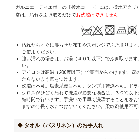
ガルニエ・ティエボーの【撥水コート】には、撥水アクリ
常は、汚れをふき取るだけで
お洗濯はできません
汚れたらすぐに湿らせた布巾やスポンジでふき取ります
ご使用ください。
強い汚れの場合は、お湯（４０℃以下）でふき取ります
い。
アイロンは高温（200度以下）で裏面からかけます。端
たらないよう気をつけます。
洗濯は不可。塩素系漂白不可。タンブル乾燥不可。ドラ
クロスがひどく汚れて洗濯が必要な場合は、３０℃以下
短時間で行います。手洗いで手早く洗濯することををお
ますので長く水につけないでください。柔軟剤使用不可
◆ タオル（バスリネン）のお手入れ