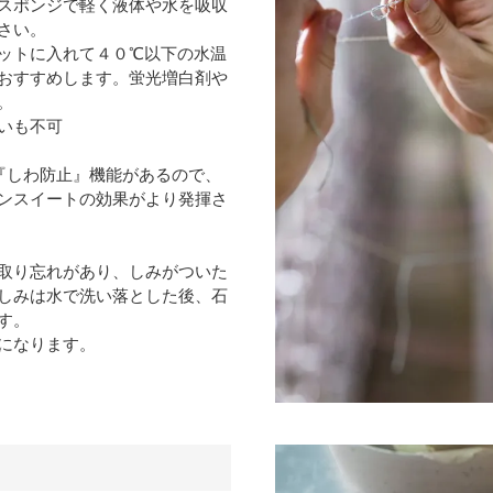
スポンジで軽く液体や水を吸収
さい。
ットに入れて４０℃以下の水温
おすすめします。蛍光増白剤や
。
いも不可
『しわ防止』機能があるので、
ンスイートの効果がより発揮さ
取り忘れがあり、しみがついた
しみは水で洗い落とした後、石
す。
になります。