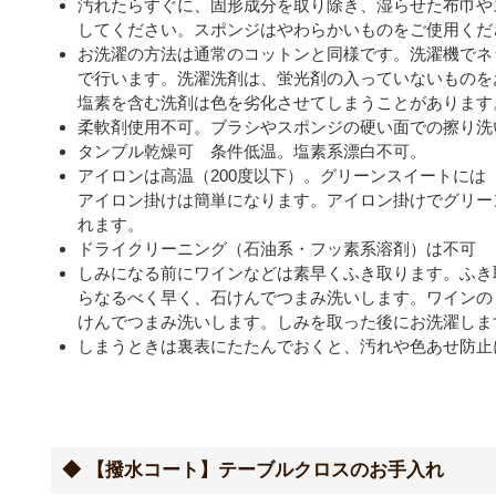
汚れたらすぐに、固形成分を取り除き、湿らせた布巾や
してください。スポンジはやわらかいものをご使用くだ
お洗濯の方法は通常のコットンと同様です。洗濯機でネ
で行います。洗濯洗剤は、蛍光剤の入っていないものを
塩素を含む洗剤は色を劣化させてしまうことがあります
柔軟剤使用不可。ブラシやスポンジの硬い面での擦り洗
タンブル乾燥可 条件低温。塩素系漂白不可。
アイロンは高温（200度以下）。グリーンスイートには
アイロン掛けは簡単になります。アイロン掛けでグリー
れます。
ドライクリーニング（石油系・フッ素系溶剤）は不可
しみになる前にワインなどは素早くふき取ります。ふき
らなるべく早く、石けんでつまみ洗いします。ワインの
けんでつまみ洗いします。しみを取った後にお洗濯しま
しまうときは裏表にたたんでおくと、汚れや色あせ防止
◆ 【撥水コート】テーブルクロスのお手入れ