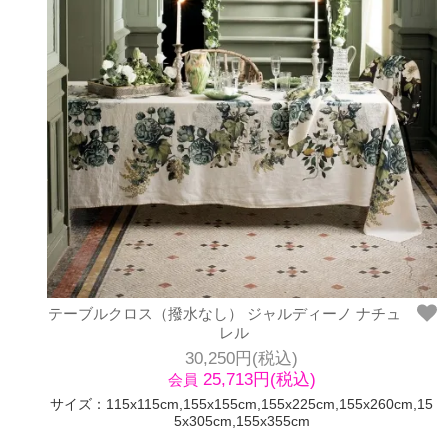
テーブルクロス（撥水なし） ジャルディーノ ナチュ
レル
30,250円(税込)
25,713円(税込)
会員
サイズ：115x115cm,155x155cm,155x225cm,155x260cm,15
5x305cm,155x355cm