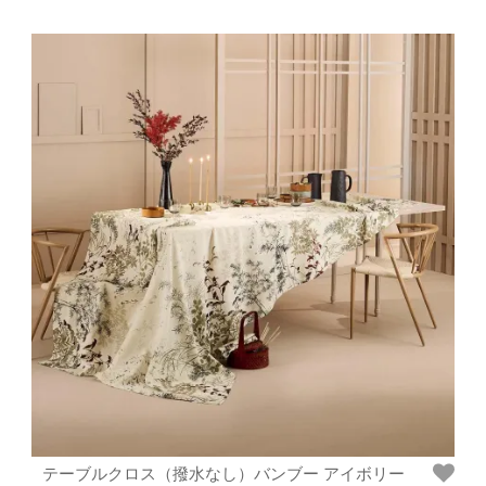
テーブルクロス（撥水なし）バンブー アイボリー