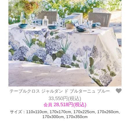
テーブルクロス ジャルダン ド ブルターニュ ブルー
33,550円(税込)
28,518円(税込)
会員
サイズ：110x110cm, 170x170cm, 170x225cm, 170x260cm,
170x300cm, 170x350cm