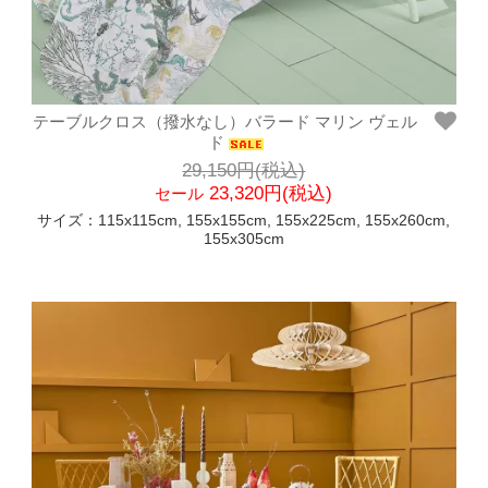
テーブルクロス（撥水なし）バラード マリン ヴェル
ド
29,150円(税込)
23,320円(税込)
セール
サイズ：115x115cm, 155x155cm, 155x225cm, 155x260cm,
155x305cm