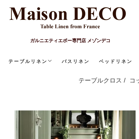
ガルニエティエボー専門店 メゾンデコ
テーブルリネン
バスリネン
ベッドリネン
テーブルクロス
/
コ