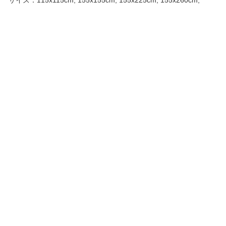
サイズ：115x115cm, 155x155cm, 155x225cm, 155x260cm,