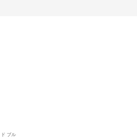
ド ブル
テーブルクロス ジャルダン ド ブルタ
テーブ