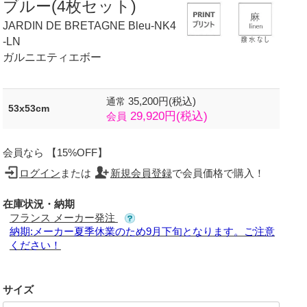
ブルー(4枚セット)
JARDIN DE BRETAGNE Bleu-NK4
-LN
ガルニエティエボー
35,200円(税込)
通常
53x53cm
29,920円(税込)
会員
会員なら 【15%OFF】
ログイン
または
新規会員登録
で会員価格で購入！
在庫状況・納期
フランス メーカー発注
納期:メーカー夏季休業のため9月下旬となります。ご注意
ください！
サイズ