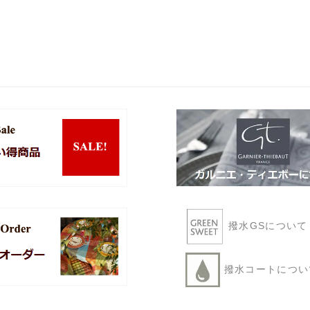
撥水GSについ
撥水コートにつ