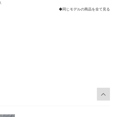
ス
デ マントン ロマンス
◆同じモデルの商品を全て見る
。