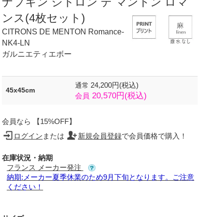
ナプキン シトロン デ マントン ロマ
ンス(4枚セット)
CITRONS DE MENTON Romance-
NK4-LN
ガルニエティエボー
24,200円(税込)
通常
45x45cm
20,570円(税込)
会員
会員なら 【15%OFF】
ログイン
または
新規会員登録
で会員価格で購入！
在庫状況・納期
フランス メーカー発注
納期:メーカー夏季休業のため9月下旬となります。ご注意
ください！