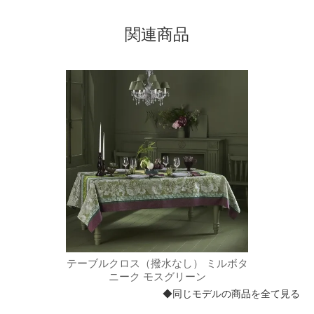
関連商品
ミルボタ
テーブルクロス（撥水なし） ミルボタ
テーブ
ニーク モスグリーン
◆同じモデルの商品を全て見る