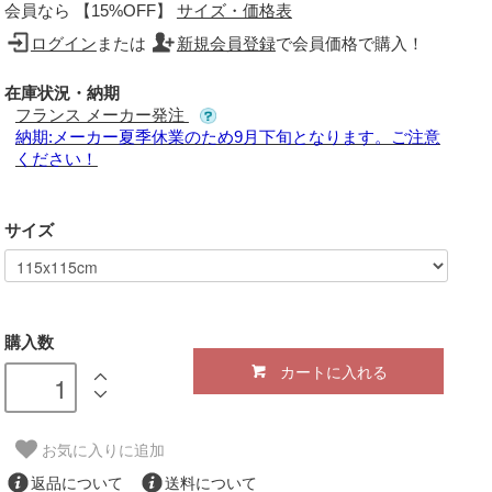
会員なら 【15%OFF】
サイズ・価格表
ログイン
または
新規会員登録
で会員価格で購入！
在庫状況・納期
フランス メーカー発注
納期:メーカー夏季休業のため9月下旬となります。ご注意
ください！
サイズ
購入数
カートに入れる
お気に入りに追加
返品について
送料について