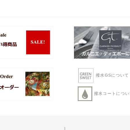
撥水GSについ
撥水コートにつ