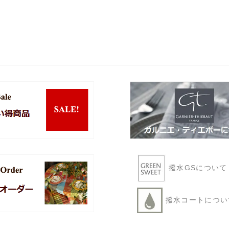
撥水GSについ
撥水コートにつ