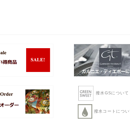
撥水GSについ
撥水コートにつ