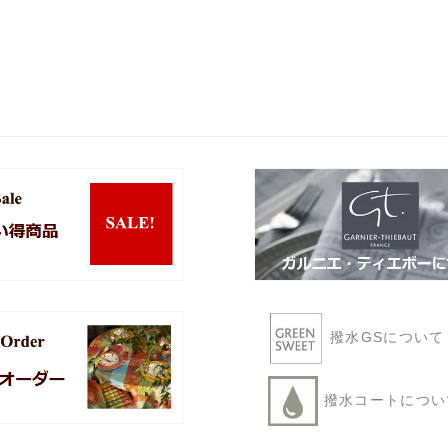
撥水GSについ
撥水コートにつ