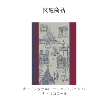
関連商品
ジェム パ
キッチンタオル(トーション) ジェム パ
キッチン
リ トリコロール