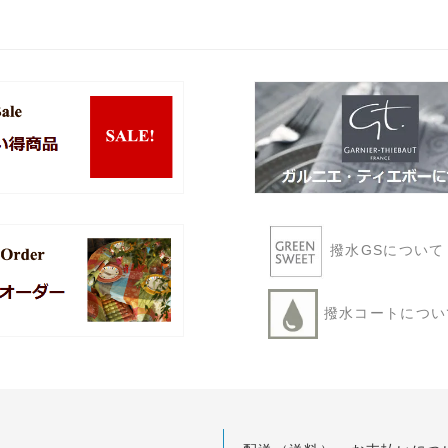
撥水GSについ
撥水コートにつ