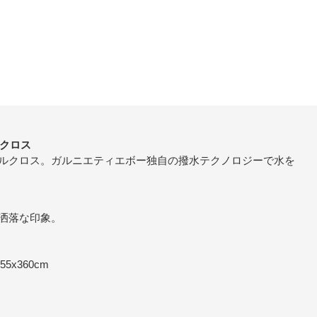
ルクロス
ルクロス。ガルニエティエボー独自の撥水テクノロジーで水を
洒落な印象。
155x360cm