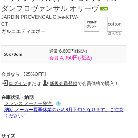
ダンプロヴァンサル オリーヴ
JARDIN PROVENCAL Olive-KTW-
CT
ガルニエティエボー
6,600円(税込)
通常
50x70cm
4,950円(税込)
会員
会員なら 【25%OFF】
ログイン
または
新規会員登録
で会員価格で購入！
在庫状況・納期
フランス メーカー発注
納期:メーカー夏季休業のため9月下旬となります。ご注意
ください！
サイズ