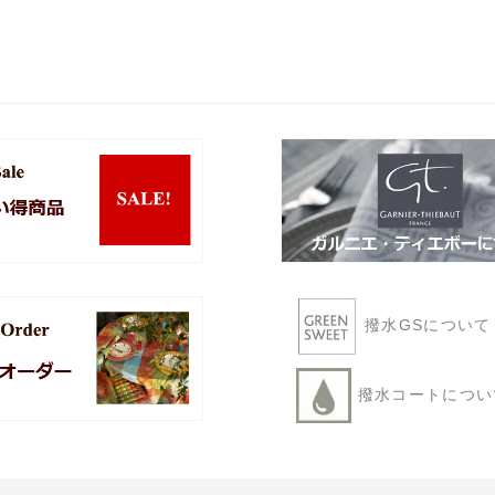
撥水GSについ
撥水コートにつ