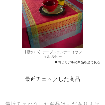
 イサフ
【撥水GS】テーブルランナー イサフ
【撥水
ィル ルビー
◆同じモデルの商品を全て見る
最近チェックした商品
最近チェックした商品はまだありませ