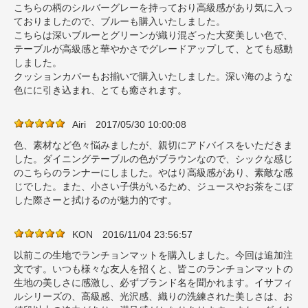
こちらの柄のシルバーグレーを持っており高級感があり気に入っ
ておりましたので、ブルーも購入いたしました。
こちらは深いブルーとグリーンが織り混ざった大変美しい色で、
テーブルが高級感と華やかさでグレードアップして、とても感動
しました。
クッションカバーもお揃いで購入いたしました。深い海のような
色にに引き込まれ、とても癒されます。
Airi
2017/05/30 10:00:08
色、素材など色々悩みましたが、親切にアドバイスをいただきま
した。ダイニングテーブルの色がブラウンなので、シックな感じ
のこちらのランナーにしました。やはり高級感があり、素敵な感
じでした。また、小さい子供がいるため、ジュースやお茶をこぼ
した際さーと拭けるのが魅力的です。
KON
2016/11/04 23:56:57
以前この生地でランチョンマットを購入しました。今回は追加注
文です。いつも様々な友人を招くと、皆このランチョンマットの
生地の美しさに感激し、必ずブランド名を聞かれます。イサフィ
ルシリーズの、高級感、光沢感、織りの洗練された美しさは、お