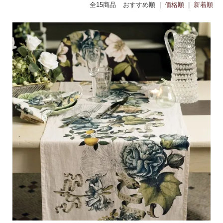
230x50cm
270x50cm
全15商品
おすすめ順 |
価格順
|
新着順