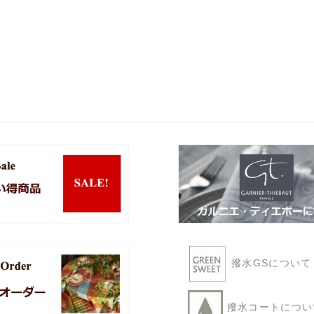
撥水GSについ
撥水コートにつ