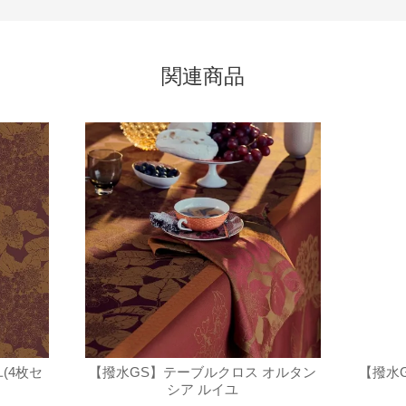
関連商品
(4枚セ
【撥水GS】テーブルクロス オルタン
【撥水
シア ルイユ