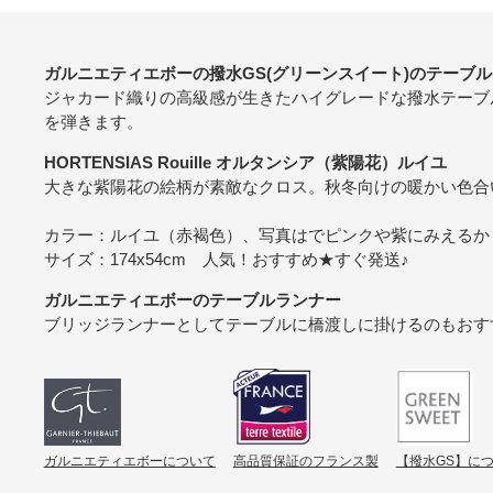
ガルニエティエボーの撥水GS(グリーンスイート)のテーブ
ジャカード織りの高級感が生きたハイグレードな撥水テーブ
を弾きます。
HORTENSIAS Rouille オルタンシア（紫陽花）ルイユ
大きな紫陽花の絵柄が素敵なクロス。秋冬向けの暖かい色合
カラー：ルイユ（赤褐色）、写真はでピンクや紫にみえるか
サイズ：174x54cm 人気！おすすめ★すぐ発送♪
ガルニエティエボーのテーブルランナー
ブリッジランナーとしてテーブルに橋渡しに掛けるのもおす
ガルニエティエボーについて
高品質保証のフランス製
【撥水GS】に