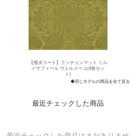
ト ミル
【撥水コート】ランチョンマット ミル
【撥水
4枚セッ
イサフィール ヴェルメーユ(4枚セッ
イサフ
ト)
◆同じモデルの商品を全て見る
最近チェックした商品
最近チェックした商品はまだありませ