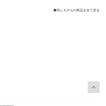
り人形 ルージュノエル
◆同じモデルの商品を全て見る
。