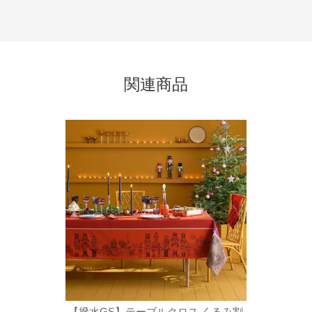
関連商品
くるみ割
【撥水GS】テーブルクロス くるみ割
【撥水