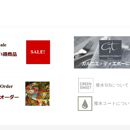
撥水GSについ
撥水コートにつ