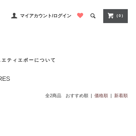
マイアカウント/ログイン
( 0 )
ニエティエボーについて
RES
全2商品
おすすめ順 |
価格順
|
新着順