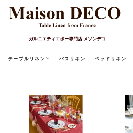
ガルニエティエボー専門店 メゾンデコ
テーブルリネン
バスリネン
ベッドリネン