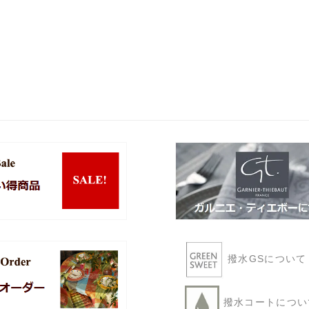
撥水GSについ
撥水コートにつ