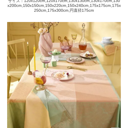
サイズ：120x120cm,120x170cm,130x130cm,130x170cm,130
x200cm,150x150cm,150x220cm,150x240cm,175x175cm,175x
250cm,175x300cm,円直径175cm