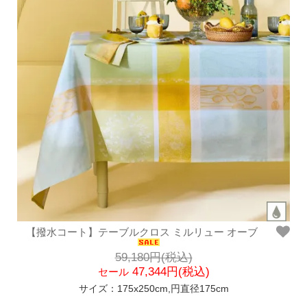
【撥水コート】テーブルクロス ミルリュー オーブ
59,180円(税込)
47,344円(税込)
セール
サイズ：175x250cm,円直径175cm