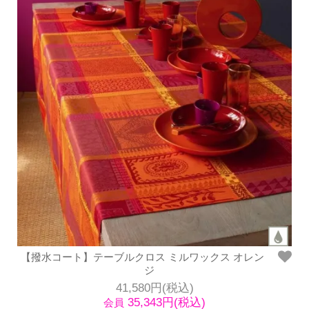
【撥水コート】テーブルクロス ミルワックス オレン
ジ
41,580円(税込)
35,343円(税込)
会員