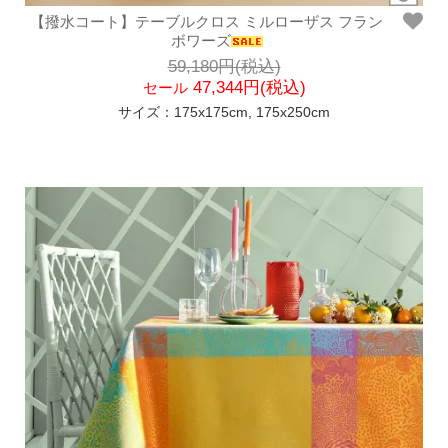
【撥水コート】テーブルクロス ミルローザス フラン
ボワーズ
59,180円(税込)
47,344円(税込)
セール
サイズ：175x175cm, 175x250cm