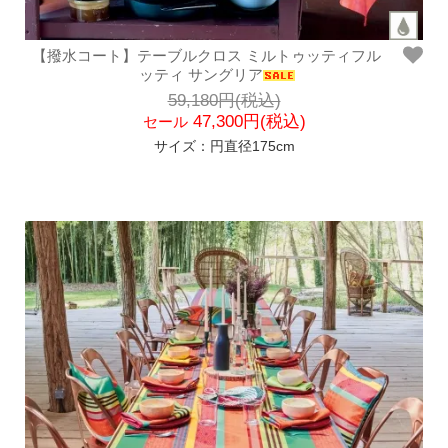
【撥水コート】テーブルクロス ミルトゥッティフル
ッティ サングリア
59,180円(税込)
47,300円(税込)
セール
サイズ：円直径175cm