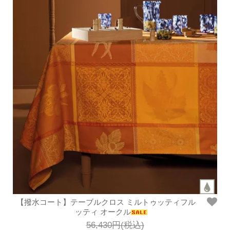
【撥水コート】テーブルクロス ミルトゥッティフル
ッティ オークル
56,430円(税込)