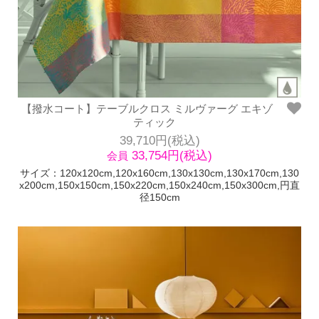
【撥水コート】テーブルクロス ミルヴァーグ エキゾ
ティック
39,710円(税込)
33,754円(税込)
会員
サイズ：120x120cm,120x160cm,130x130cm,130x170cm,130
x200cm,150x150cm,150x220cm,150x240cm,150x300cm,円直
径150cm