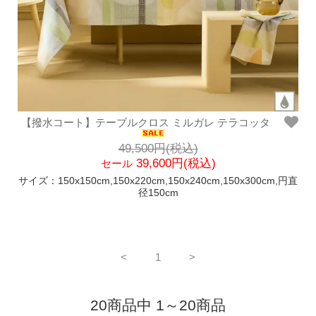
【撥水コート】テーブルクロス ミルガレ テラコッタ
49,500円(税込)
39,600円(税込)
セール
サイズ：150x150cm,150x220cm,150x240cm,150x300cm,円直
径150cm
<
1
>
20商品中 1～20商品