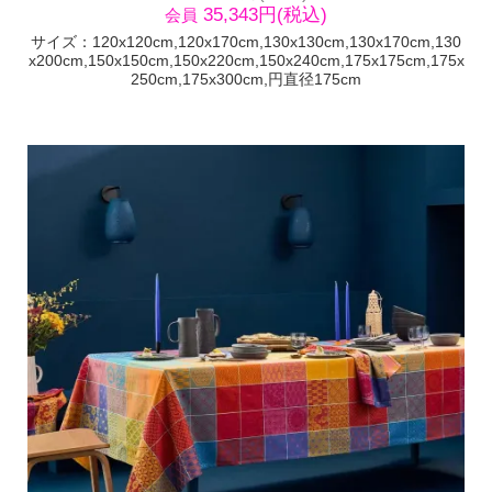
35,343円(税込)
会員
サイズ：120x120cm,120x170cm,130x130cm,130x170cm,130
x200cm,150x150cm,150x220cm,150x240cm,175x175cm,175x
250cm,175x300cm,円直径175cm