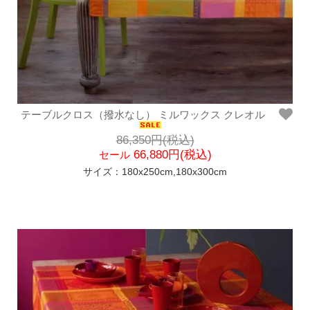
テーブルクロス（撥水なし） ミルワックス クレオル
86,350円(税込)
66,880円(税込)
セール
サイズ：180x250cm,180x300cm