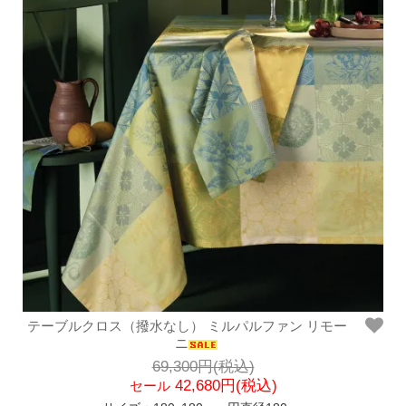
テーブルクロス（撥水なし） ミルパルファン リモー
ニ
69,300円(税込)
42,680円(税込)
セール