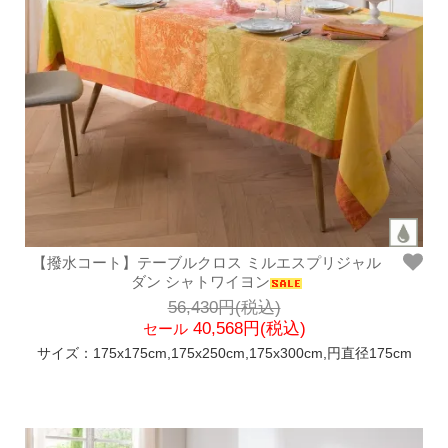
【撥水コート】テーブルクロス ミルエスプリジャル
ダン シャトワイヨン
56,430円(税込)
40,568円(税込)
セール
サイズ：175x175cm,175x250cm,175x300cm,円直径175cm