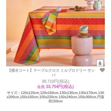
【撥水コート】テーブルクロス ミルブロドリー サン
バ
39,710円(税込)
33,754円(税込)
会員
サイズ：120x120cm,120x160cm,130x130cm,130x170cm,130
x200cm,150x150cm,150x220cm,150x240cm,150x300cm,円直
径150cm