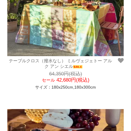
テーブルクロス（撥水なし） ミルヴェジェトー アル
ク アン シエル
64,350円(税込)
42,680円(税込)
セール
サイズ：180x250cm,180x300cm