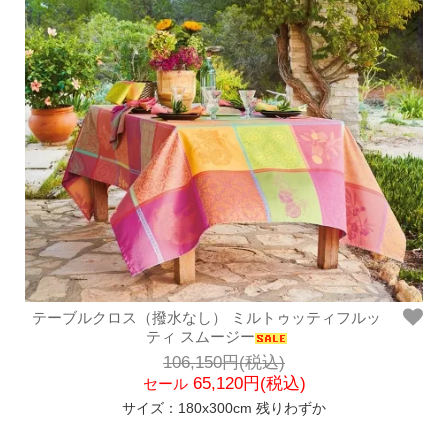
テーブルクロス（撥水なし） ミルトゥッティフルッ
ティ スムージー
106,150円(税込)
65,120円(税込)
セール
サイズ：180x300cm 残りわずか