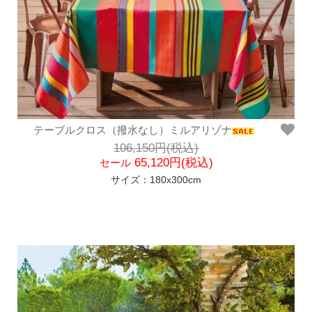
テーブルクロス（撥水なし）ミルアリゾナ
106,150円(税込)
65,120円(税込)
セール
サイズ：180x300cm