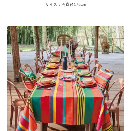
サイズ：円直径175cm