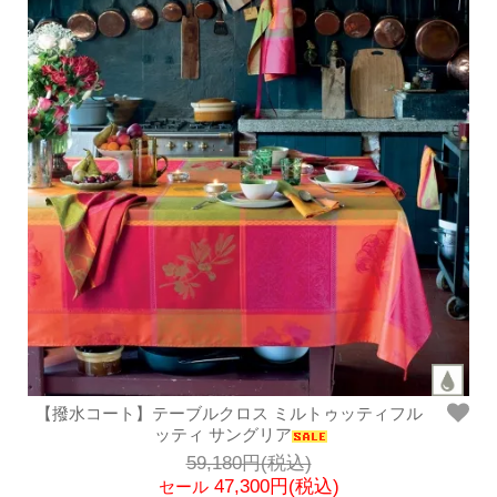
【撥水コート】テーブルクロス ミルトゥッティフル
ッティ サングリア
59,180円(税込)
47,300円(税込)
セール