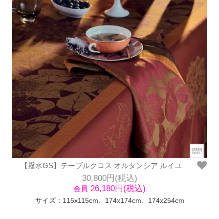
【撥水GS】テーブルクロス オルタンシア ルイユ
30,800円(税込)
26,180円(税込)
会員
サイズ：115x115cm、174x174cm、174x254cm