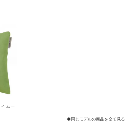
ィ ムー
クッション（中綿）
クッシ
◆同じモデルの商品を全て見る